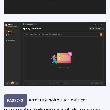
Arraste e solte suas músicas
PASSO 2
favoritas do Spotify para o AudiFab, escolha as