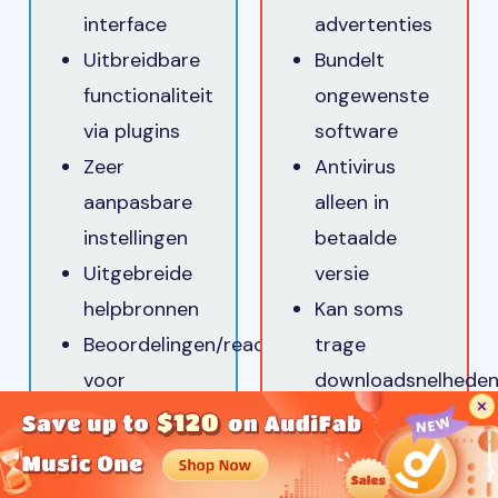
interface
advertenties
Uitbreidbare
Bundelt
functionaliteit
ongewenste
via plugins
software
Zeer
Antivirus
aanpasbare
alleen in
instellingen
betaalde
Uitgebreide
versie
helpbronnen
Kan soms
Beoordelingen/reacties
trage
voor
downloadsnelhede
bestandsveiligheid
hebben
Vuze kan in het begin wat complex lijken, maar