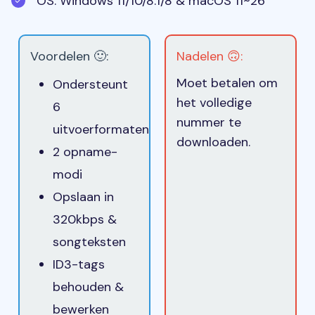
OS: Windows 11/10/8.1/8 & macOS 11~26
Voordelen 🙂:
Nadelen 🙃:
Moet betalen om
Ondersteunt
het volledige
6
nummer te
uitvoerformaten
downloaden.
2 opname-
modi
Opslaan in
320kbps &
songteksten
ID3-tags
behouden &
bewerken